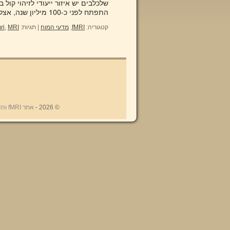
שלכלבים יש איזור ייעודי לזיהוי קול
התפתח לפני כ-100 מיליון שנה, אצל האב …
קטגוריה:
fMRI
,
מדעי המוח
|
תגיות:
MRI פורטל הדימות המוחי
,
ri
© 2026 -
אתר fMRI והדימות המוחי