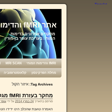
אתר fMRI והדימות המוחי
מחקרים אחרונים בדימות
המוח : בעריכת עופר בן-חורין
fMRI והדימות המוחי
MRI SCAN
N
מחלת הפרקינסון
קלאוסטרופוביה
איזור הקול
Tag Archives:
מחקר בעזרת fMRI מגלה שלכלבים ולבני אדם מנגנון מוחי זהה
פורסם בתאריך
24 במרץ 2014
על ידי
עופר ב