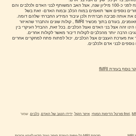
החוקרים סבורים שאותו איזור התפתח לפני כ-100 מיליון שנה, אצל האב המשותף לבני האדם ולכלבים והם
זורים נוספים אשר תואמים במוח הכלב ובמוח האדם- זאת בשל
 את אותה סביבה חברתית ולכן עיבוד המידע החברתי שלהם דומה.
במחקר השמיעו לבני אדם ולכלבים מאומנים, בעודם בתוך מכשיר fMRI , קולות שונים והתברר שהאיזור
 הינו זהה אצל בני האדם ואצל הכלבים. בכל זאת, ההבדל העיקרי בין
יבו הרבה יותר מהכלבים לקולות דיבור מאשר לקולות אחרים.
 את מערכת העצבים אצל הכלבים, יכול לפתוח פתח למחקרים אחרים
נוספים לבני אדם ולכלבים.
וסף בעזרת fMRI
ל הדימות המוחי
,
fmri
,
איזור הקול
,
ידידו הטוב של האדם
,
כלבים
. שמור
M
סריקת MRI כל-גופית בעזרת חומר ניגוד חדש לזיהוי גרורות
→