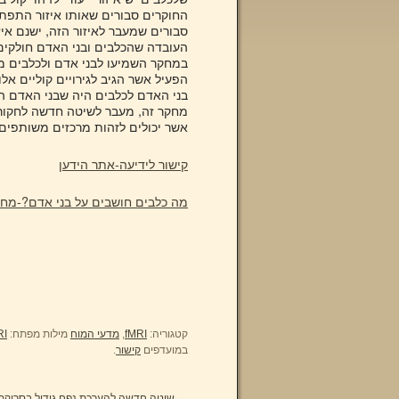
סבורים שמעבר לאיזור הזה, ישנם אי
העובדה שהכלבים ובני האדם חולקים
הפעיל אשר הגיב לגירויים קוליים אלו
בני האדם לכלבים היה שבני האדם הג
מחקר זה, מעבר לשיטה חדשה לחקור
אשר יכולים לזהות מרכזים משותפים 
קישור לידיעה-אתר הידען
מה כלבים חושבים על בני אדם?-מחקר נ
קטגוריה:
fMRI
,
מדעי המוח
מילות מפתח:
MRI פורט
במועדפים
קישור
.
←
שיטה חדשה להערכת נפח גידול בסריקת RI