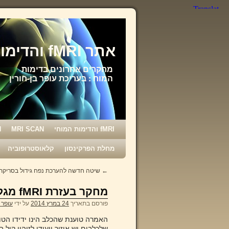
אתר fMRI והדימות המוחי
מחקרים אחרונים בדימות
המוח : בעריכת עופר בן-חורין
fMRI והדימות המוחי
MRI SCAN
N
מחלת הפרקינסון
קלאוסטרופוביה
←
שיטה חדשה להערכת נפח גידול בסריקת RI
מחקר בעזרת fMRI מגלה שלכלבים ולבני אדם מנגנון מוחי זהה
פורסם בתאריך
24 במרץ 2014
על ידי
עופר ב
שלכלבים יש איזור ייעודי לזיהוי קול 