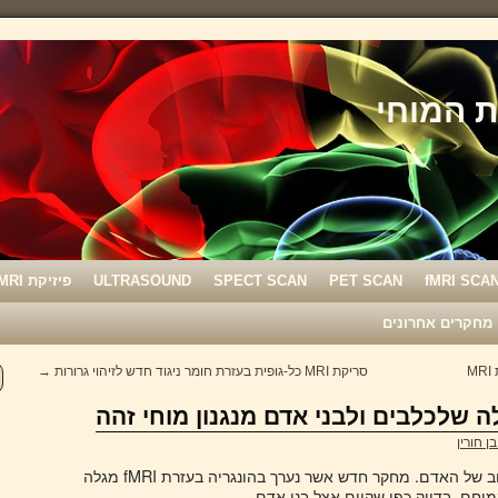
fMRI SCA
PET SCAN
SPECT SCAN
ULTRASOUND
פיזיקת MRI
מחקרים אחרונים
M
סריקת MRI כל-גופית בעזרת חומר ניגוד חדש לזיהוי גרורות
→
ן חורין
האמרה טוענת שהכלב הינו ידידו הטוב של האדם. מחקר חדש אשר נערך בהונגריה בעזרת fMRI מגלה
במוחם, בדיוק כפי שקיים אצל בני אדם.