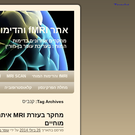
אתר fMRI והדימות המוחי
מחקרים אחרונים בדימות
המוח : בעריכת עופר בן-חורין
fMRI והדימות המוחי
MRI SCAN
N
מחלת הפרקינסון
קלאוסטרופוביה
קנביס
Tag Archives:
מחקר בע
מוחיים
פורסם בתאריך
26 ביולי 2014
על ידי
עופר בן