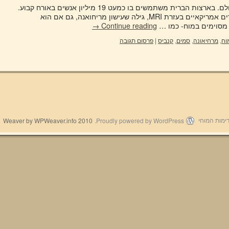
עישון מריחואנה הינו דבר די נפוץ בעולם. בארצות הברית משתמשים בו כמעט 19 מיליון אנשים באורח קבוע.
מחקר אחרון, אשר נעשה על-ידי חוקרים אמריקאיים בעזרת MRI, גילה שעישון מריחואנה, גם אם הוא
ם מסוימים במוח- כמו …
Continue reading
→
וח
,
מרחיאונה
,
סמים
,
קנביס
|
פרסום תגובה
2010 Weaver by WPWeaver.info
Proudly powered by WordPress.