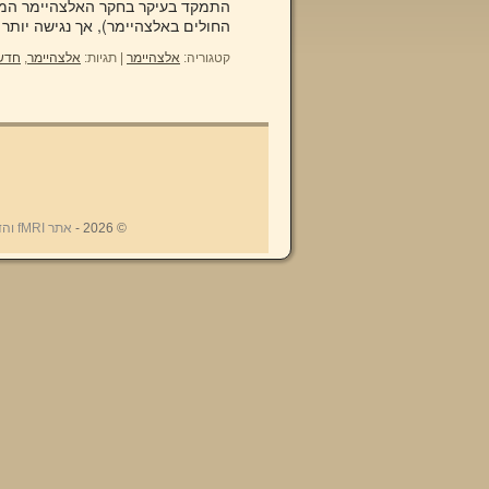
החולים באלצהיימר), אך נגישה יותר
קטגוריה:
אלצהיימר
|
תגיות:
אלצהיימר
,
חדש
© 2026 -
אתר fMRI והדימות המוחי