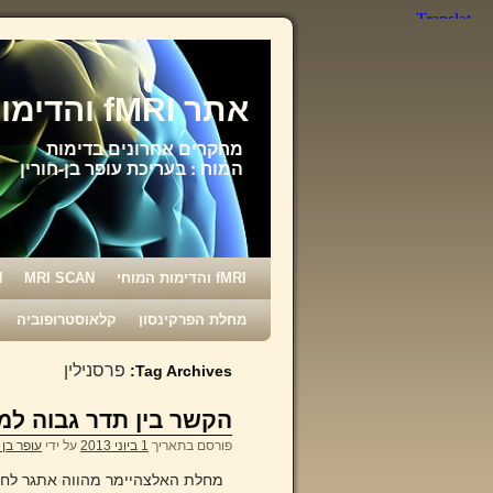
אתר fMRI והדימות המוחי
מחקרים אחרונים בדימות
המוח : בעריכת עופר בן-חורין
fMRI והדימות המוחי
MRI SCAN
N
מחלת הפרקינסון
קלאוסטרופוביה
פרסנילין
Tag Archives:
הקשר בין תדר גבוה למ
פורסם בתאריך
1 ביוני 2013
על ידי
עופר בן 
מחלת האלצהיימר מהווה אתגר לחוקר