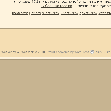
התמקד בעיקר בחקר האלצהיימר המשפחתי שבה מדובר על מחלה גנטית יחסית נדירה (1% מאוכלוסיית
 למחקר. כמו כן תרופות …
Continue reading
→
ות המדע
,
עמילואיד ארוך
,
עמילואיד בטא
,
עמילואיד קצר
,
פרסנילין
|
פרסום תגובה
2010 Weaver by WPWeaver.info
Proudly powered by WordPress.