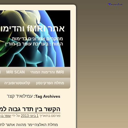
אתר fMRI והדימות המוחי
מחקרים אחרונים בדימות
המוח : בעריכת עופר בן-חורין
fMRI והדימות המוחי
MRI SCAN
N
מחלת הפרקינסון
קלאוסטרופוביה
עמילואיד קצר
Tag Archives:
הקשר בין תדר גבוה למ
פורסם בתאריך
1 ביוני 2013
על ידי
עופר בן 
מחלת האלצהיימר מהווה אתגר לחוקר