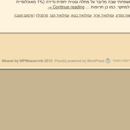
התמקד בעיקר בחקר האלצהיימר המשפחתי שבה מדובר על מחלה גנטית יחסית נדירה (1% מאוכלוסיית
 למחקר. כמו כן תרופות …
Continue reading
→
ות המדע
,
עמילואיד ארוך
,
עמילואיד בטא
,
עמילואיד קצר
,
פרסנילין
|
פרסום תגובה
2010 Weaver by WPWeaver.info
Proudly powered by WordPress.