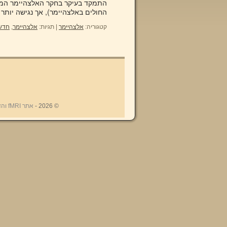
החולים באלצהיימר), אך נגישה יותר
קטגוריה:
אלצהיימר
|
תגיות:
אלצהיימר
,
חדש
© 2026 -
אתר fMRI והדימות המוחי