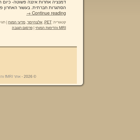
דמנציה אחרות איננה פשוטה- כיום הנו
הסתגרות חברתית. בעשור האחרון פותחו סריקות מוח של PET 
→
Continue reading
קטגוריה:
PET
,
אלצהיימר
,
מדעי המוח
|
תגיו
MRI והדימות המוחי
|
פרסום תגובה
© 2026 -
אתר fMRI והדימות המוחי