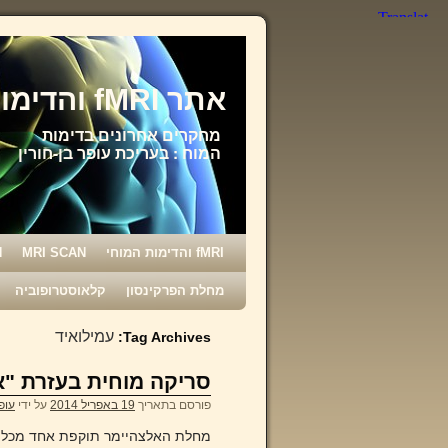
אתר fMRI והדימות המוחי
מחקרים אחרונים בדימות
המוח : בעריכת עופר בן-חורין
fMRI והדימות המוחי
MRI SCAN
N
מחלת הפרקינסון
קלאוסטרופוביה
עמילואיד
Tag Archives:
סריקה מוחית בעזרת "א
פורסם בתאריך
19 באפריל 2014
על ידי
עופר
מחלת האלצהיימר תוקפת אחד מכל 