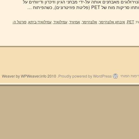
ירולוגים מאבחנים אותה על-ידי מבחני הגיון וזיכרון ודיווחים על
(פליטת פוזיטרונים), כשהפיתוח …
ת:
PET
,
איבחון אלצהיימר
,
אלצהיימר
,
אמיוויד
,
עמילואיד
,
עמילואיד-ביתא
,
פורטל ה-
2010 Weaver by WPWeaver.info
Proudly powered by WordPress.